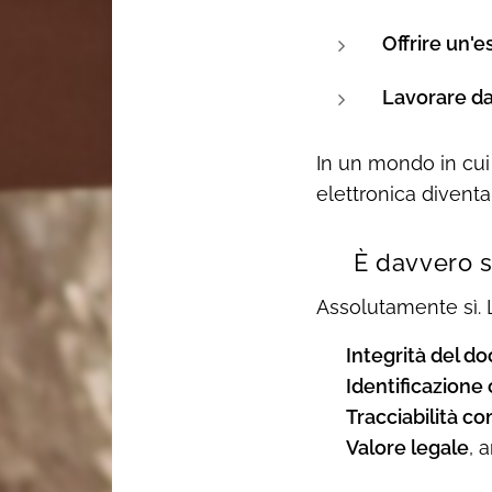
Offrire un'es
Lavorare d
In un mondo in cui l
elettronica diventa
❓ È davvero s
Assolutamente sì. L
🔐
Integrità del 
🔑
Identificazione 
🕓
Tracciabilità c
📄
Valore legale
, 