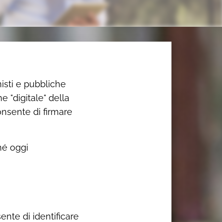
nisti e pubbliche
 "digitale" della
onsente di firmare
hé oggi
nte di identificare