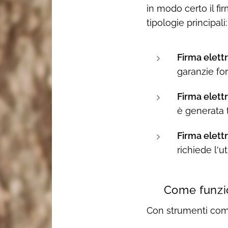
in modo certo il fi
tipologie principali:
Firma elett
garanzie fort
Firma elett
è generata 
Firma elettr
richiede l'ut
⚙️ Come funzio
Con strumenti co