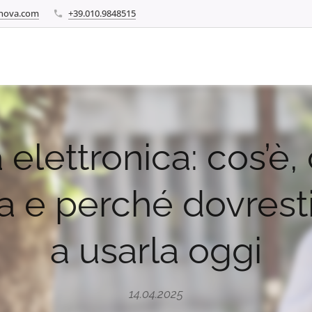
enova.com
+39.010.9848515
 elettronica: cos’è
a e perché dovresti 
a usarla oggi
14.04.2025