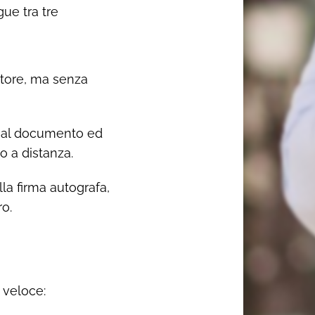
gue tra tre
utore, ma senza
o al documento ed
 a distanza.
lla firma autografa,
ro.
 veloce: