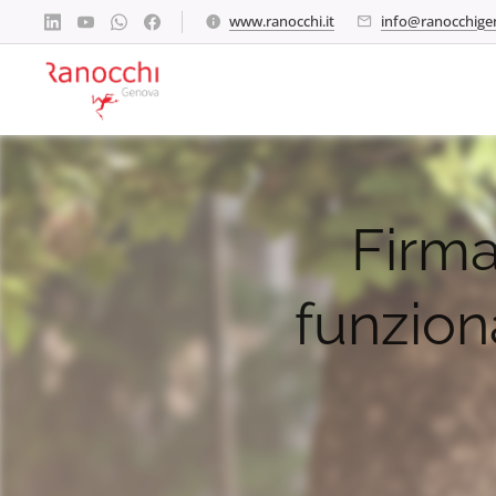
www.ranocchi.it
info@ranocchig
Firma
funzion