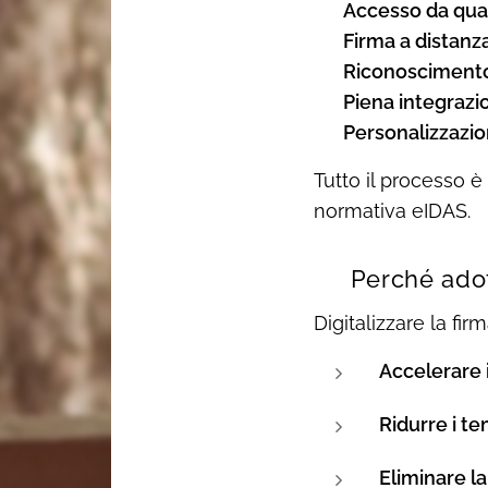
✅
Accesso da qual
✅
Firma a distanz
✅
Riconoscimento
✅
Piena integrazi
✅
Personalizzazi
Tutto il processo è
normativa eIDAS.
🚀 Perché adot
Digitalizzare la firm
Accelerare 
Ridurre i t
Eliminare la