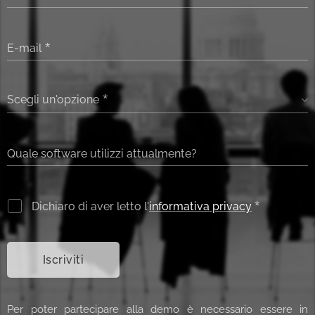
E-mail
Scegli un'opzione
Quale software utilizzi attualmente?
Dichiaro di aver letto l'
informativa privacy
Iscriviti
Per poter partecipare alla demo è necessario essere in